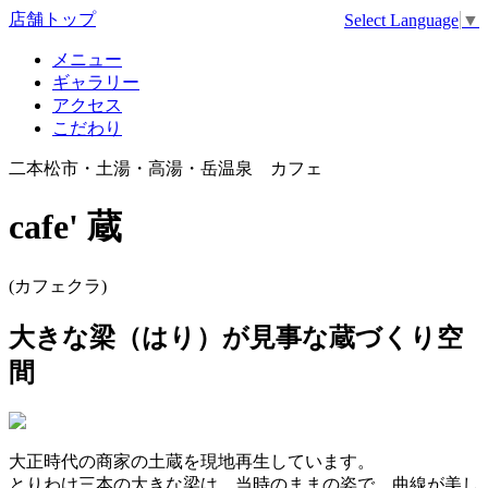
店舗トップ
Select Language
▼
メニュー
ギャラリー
アクセス
こだわり
二本松市・土湯・高湯・岳温泉 カフェ
cafe' 蔵
(カフェクラ)
大きな梁（はり）が見事な蔵づくり空
間
大正時代の商家の土蔵を現地再生しています。
とりわけ三本の大きな梁は、当時のままの姿で、曲線が美し