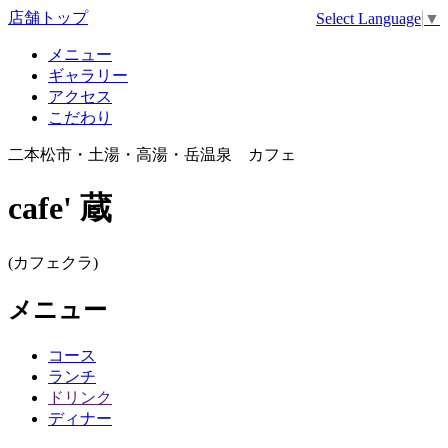
店舗トップ
Select Language
▼
メニュー
ギャラリー
アクセス
こだわり
二本松市・土湯・高湯・岳温泉 カフェ
cafe' 蔵
(カフェクラ)
メニュー
コース
ランチ
ドリンク
ディナー